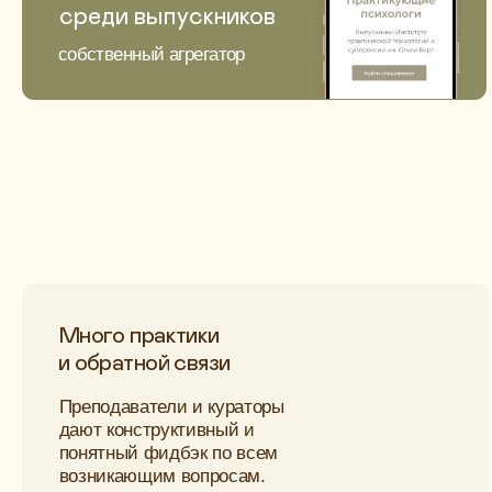
Ме
со
Много практики
и обратной связи
Преподаватели и кураторы
дают конструктивный и
понятный фидбэк по всем
возникающим вопросам.
Имеем собственную
образовательную лицензию
Министерства образования РФ
Выдаем дипломы и
удостоверения, которые заносятся
в Федеральный реестр