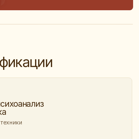
ции
лиз
огов