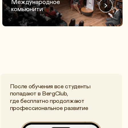
обучения все студенты
т в BergClub,
сплатно продолжают
сиональное развитие