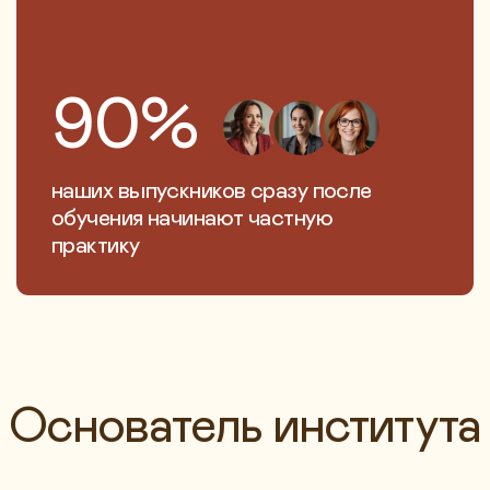
созависимых клиен
нователь института
3 ДНЯ
20 ЧАСОВ
УДОСТОВЕРЕНИЕ
ПОДРОБНЕЕ
Интенсив по сексуальнос
Короткая программа, которая сформирует
полное понимание по работе с запросами
сексуального характера
от 28 000 ₽
ПЕРЕЙТИ