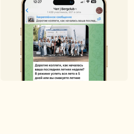
тов
ти