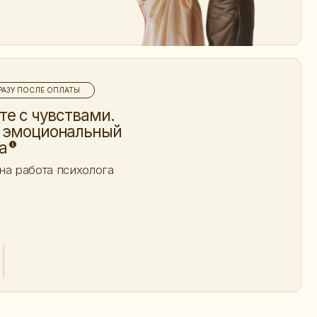
вами.
альный
ихолога