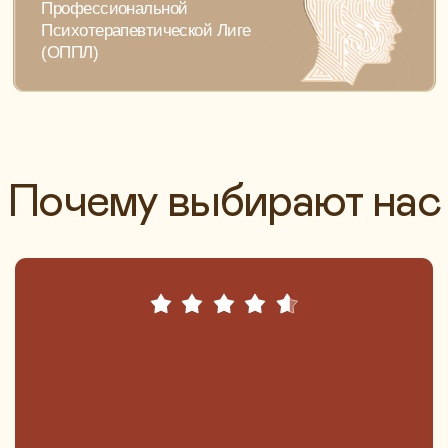
ждународное
После 
трудничество
попадаю
где бе
профес
90%
наших выпускников сразу после
обучения начинают частную
практику
ХИТ 💥
УДОСТОВЕРЕНИЕ
ХИТ 💥
Психологическое
консультирование