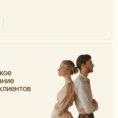
в
ОПЛАТЫ
Ы