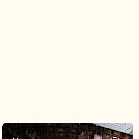
народное
нити