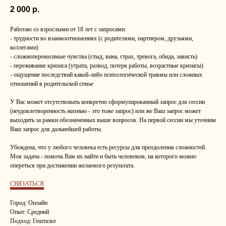
2 000
р.
Работаю со взрослыми от 18 лет с запросами:
- трудности во взаимоотношениях (с родителями, партнером, друзьями,
коллегами)
- сложнопереносимые чувства (стыд, вина, страх, тревога, обида, зависть)
- переживание кризиса (утрата, развод, потеря работы, возрастные кризисы)
- ощущение последствий какой-либо психологической травмы или сложных
отношений в родительской семье
У Вас может отсутствовать конкретно сформулированный запрос для сессии
(неудовлетворенность жизнью - это тоже запрос) или же Ваш запрос может
выходить за рамки обозначенных выше вопросов. На первой сессии мы уточним
Ваш запрос для дальнейшей работы.
Убеждена, что у любого человека есть ресурсы для преодоления сложностей.
Моя задача - помочь Вам их найти и быть человеком, на которого можно
опереться при достижении желаемого результата.
СВЯЗАТЬСЯ
Город: Онлайн
Опыт: Средний
Подход: Гештальт