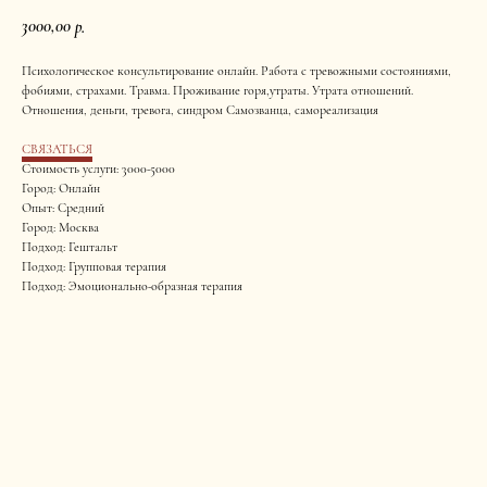
3000,00
р.
Психологическое консультирование онлайн. Работа с тревожными состояниями,
фобиями, страхами. Травма. Проживание горя,утраты. Утрата отношений.
Отношения, деньги, тревога, синдром Самозванца, самореализация
СВЯЗАТЬСЯ
Стоимость услуги: 3000-5000
Город: Онлайн
Опыт: Средний
Город: Москва
Подход: Гештальт
Подход: Групповая терапия
Подход: Эмоционально-образная терапия