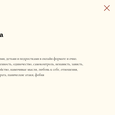
а
ми, детьми и подростками в онлайн формате и очно.
ренность, одиночество, самоконтроль, ненависть, зависть,
ойство, навязчивые мысли, любовь к себе, отношения,
рата, панические атаки, фобия