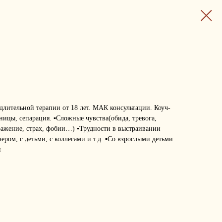
длительной терапии от 18 лет. МАК консультации. Коуч-
ницы, сепарация. ▪️Сложные чувства(обида, тревога,
дражение, страх, фобии…) ▪️Трудности в выстраивании
ром, с детьми, с коллегами и т.д. ▪️Со взрослыми детьми
я