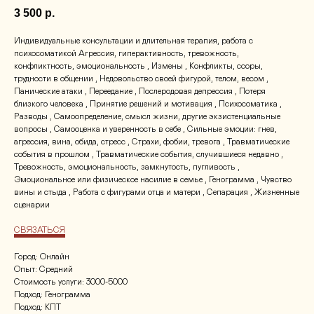
3 500
р.
Индивидуальные консультации и длительная терапия, работа с
психосоматикой Агрессия, гиперактивность, тревожность,
конфликтность, эмоциональность , Измены , Конфликты, ссоры,
трудности в общении , Недовольство своей фигурой, телом, весом ,
Панические атаки , Переедание , Послеродовая депрессия , Потеря
близкого человека , Принятие решений и мотивация , Психосоматика ,
Разводы , Самоопределение, смысл жизни, другие экзистенциальные
вопросы , Самооценка и уверенность в себе , Сильные эмоции: гнев,
агрессия, вина, обида, стресс , Страхи, фобии, тревога , Травматические
события в прошлом , Травматические события, случившиеся недавно ,
Тревожность, эмоциональность, замкнутость, пугливость ,
Эмоциональное или физическое насилие в семье , Генограмма , Чувство
вины и стыда , Работа с фигурами отца и матери , Сепарация , Жизненные
сценарии
СВЯЗАТЬСЯ
Город: Онлайн
Опыт: Средний
Стоимость услуги: 3000-5000
Подход: Генограмма
Подход: КПТ