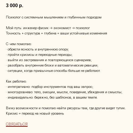
3 000
р.
Психолог с системным мышлением и глубинным подходом
Мой путь: инженер-физик → экономист → психолог
Точность + структура + глубина = ваши устойчивые изменения
С чем помогаю:
• обрести ясность и внутреннюю опору;
• пройти кризисы и переходные периоды;
• выйти из застревания и повторяющихся сценариев;
• разобрать внутренние блоки и автоматические реакции;
• ситуации, когда привычные способы больше не работают.
Как работаю:
• интегративно: подбор инструментов под ваш запрос;
• многоуровнево: тело, эмоции, мысли, поведение, убеждения и смыслы;
• индивидуально: бережно, без шаблонов, в вашем темпе.
Вижу возможности и помогаю найти ресурсы там, где другие видят тупик.
Кризис = переход на новый уровень
СВЯЗАТЬСЯ